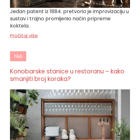
Jedan patent iz 1884. pretvorio je improvizaciju u
sustav i trajno promijenio način pripreme
koktela.
Pročitaj više
F&B
Konobarske stanice u restoranu – kako
smanjiti broj koraka?