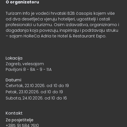
O organizatoru
Turizam Info
je vodeći hrvatski B2B časopis kojem više
od dva desetljeća vjeruju hotelijeri, ugostitelji i ostali
profesionalci u turizmu. Osim izdavaštva, organiziramo i
događanja koja povezuju, inspiriraju i podržavaju struku
– sajam HoReCa Adria te Hotel & Restaurant Expo.
Lokacija
Zagreb, velesajam
Paviljoni 8 - 8A - 9 - 11A
Datumi
Četvrtak, 22.10.2026. od 10 do 19
Petak, 23.10.2026. od 10 do 19
Subota, 24.10.2026. od 10 do 16
Kontakt
Za posjetitelje
+385 91 584 7610