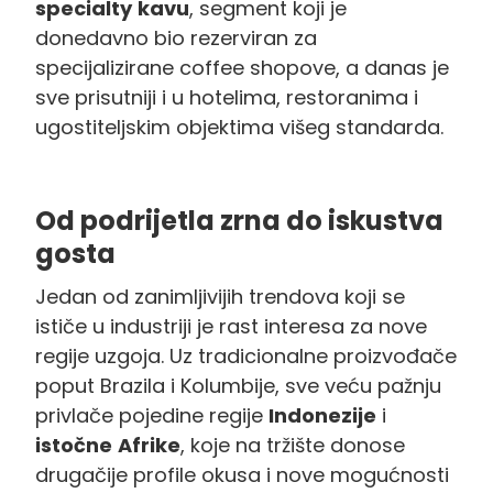
specialty
kavu
, segment koji je
donedavno bio rezerviran za
specijalizirane coffee shopove, a danas je
sve prisutniji i u hotelima, restoranima i
ugostiteljskim objektima višeg standarda.
Od podrijetla zrna do iskustva
gosta
Jedan od zanimljivijih trendova koji se
ističe u industriji je rast interesa za nove
regije uzgoja. Uz tradicionalne proizvođače
poput Brazila i Kolumbije, sve veću pažnju
privlače pojedine regije
Indonezije
i
istočne
Afrike
, koje na tržište donose
drugačije profile okusa i nove mogućnosti