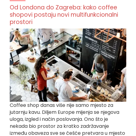
Od Londona do Zagreba: kako coffee
shopovi postaju novi multifunkcionalni
prostori
Coffee shop danas više nije samo mjesto za
jutarnju kavu. Diljem Europe mijenja se njegova
uloga, izgled i način poslovanja. Ono što je
nekada bio prostor za kratko zadržavanje
između obaveza sve se češće pretvara u mjesto