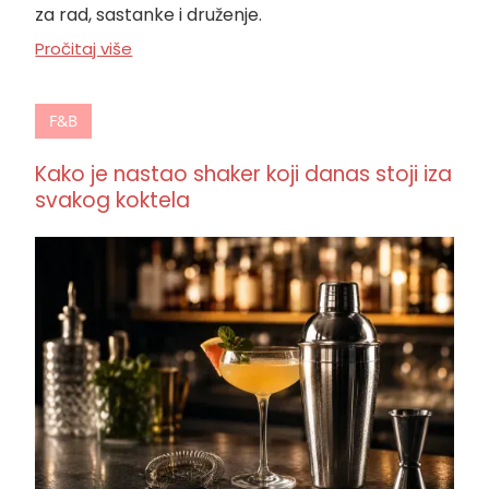
za rad, sastanke i druženje.
Pročitaj više
F&B
Kako je nastao shaker koji danas stoji iza
svakog koktela