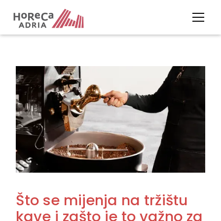
Što se mijenja na tržištu
kave i zašto je to važno za