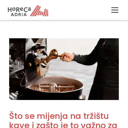
Što se mijenja na tržištu
kave i zašto je to važno za