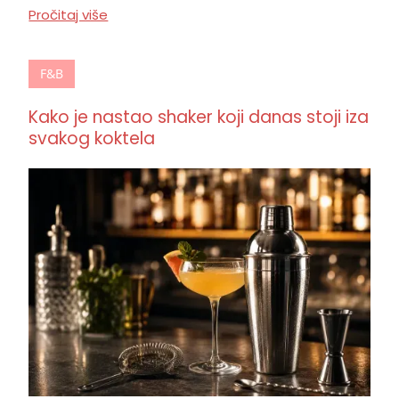
Pročitaj više
F&B
Kako je nastao shaker koji danas stoji iza
svakog koktela