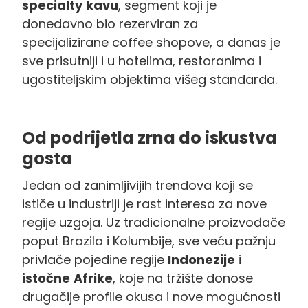
specialty
kavu
, segment koji je
donedavno bio rezerviran za
specijalizirane coffee shopove, a danas je
sve prisutniji i u hotelima, restoranima i
ugostiteljskim objektima višeg standarda.
Od podrijetla zrna do iskustva
gosta
Jedan od zanimljivijih trendova koji se
ističe u industriji je rast interesa za nove
regije uzgoja. Uz tradicionalne proizvođače
poput Brazila i Kolumbije, sve veću pažnju
privlače pojedine regije
Indonezije
i
istočne
Afrike
, koje na tržište donose
drugačije profile okusa i nove mogućnosti