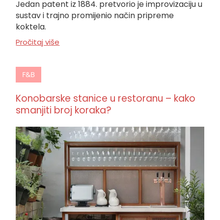
Jedan patent iz 1884. pretvorio je improvizaciju u
sustav i trajno promijenio način pripreme
koktela.
Pročitaj više
F&B
Konobarske stanice u restoranu – kako
smanjiti broj koraka?