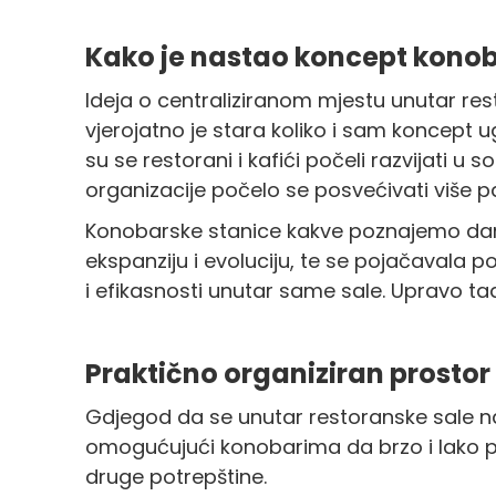
Kako je nastao koncept konob
Ideja o centraliziranom mjestu unutar res
vjerojatno je stara koliko i sam koncept u
su se restorani i kafići počeli razvijati u 
organizacije počelo se posvećivati više p
Konobarske stanice kakve poznajemo danas r
ekspanziju i evoluciju, te se pojačavala p
i efikasnosti unutar same sale. Upravo t
Praktično organiziran prostor
Gdjegod da se unutar restoranske sale nal
omogućujući konobarima da brzo i lako pris
druge potrepštine.