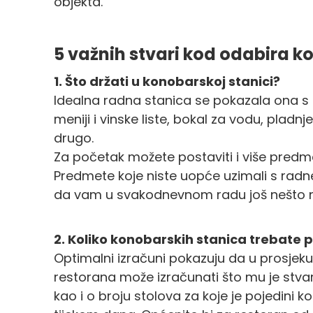
objekta.
5 važnih stvari kod odabira k
1. Što držati u konobarskoj stanici?
Idealna radna stanica se pokazala ona s n
meniji i vinske liste, bokal za vodu, pladnje
drugo.
Za početak možete postaviti i više predme
Predmete koje niste uopće uzimali s radne
da vam u svakodnevnom radu još nešto ne
2. Koliko konobarskih stanica trebate 
Optimalni izračuni pokazuju da u prosjek
restorana može izračunati što mu je stva
kao i o broju stolova za koje je pojedini 