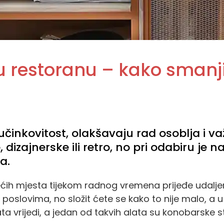
 restoranu – kako smanji
inkovitost, olakšavaju rad osoblja i va
dizajnerske ili retro, no pri odabiru je 
a.
ćih mjesta tijekom radnog vremena prijeđe udaljen
m poslovima, no složit ćete se kako to nije malo, a 
ata vrijedi, a jedan od takvih alata su konobarske s