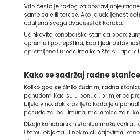
Vrlo često je razlog za postavljanje radne
same sale ili terase. Ako je udaljenost če
udaljena svega dvadesetak koraka.
Učinkovita konobarska stanica podrazumij
opreme i potrepština, kao i jednostavnost 
opremljene i uređajima kao što su aparati 
Kako se sadržaj radne stanic
Koliko god se činilo čudnim, radna stanica
ponudom. Kad su u ponudi, primjerice prol
bijelo vino, dok kroz ljeto kada je u ponudi 
posuda za led, limuna, maramica za ruke i
Dizajn konobarskih stanica može varirati o
i temu objekta. U nekim slučajevima, kono