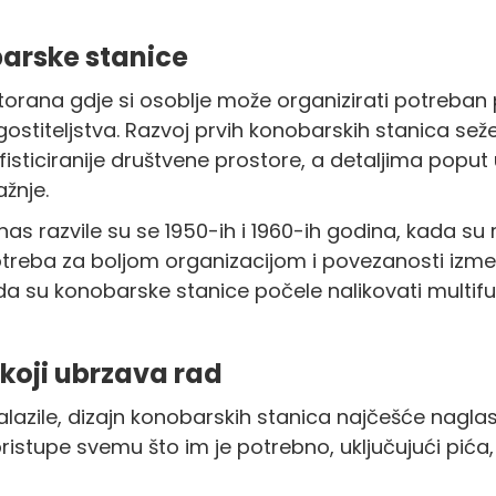
arske stanice
torana gdje si osoblje može organizirati potreban 
gostiteljstva. Razvoj prvih konobarskih stanica seže
sofisticiranije društvene prostore, a detaljima poput 
ažnje.
azvile su se 1950-ih i 1960-ih godina, kada su rest
otreba za boljom organizacijom i povezanosti izmeđ
ada su konobarske stanice počele nalikovati multi
 koji ubrzava rad
azile, dizajn konobarskih stanica najčešće naglas
tupe svemu što im je potrebno, uključujući pića, p