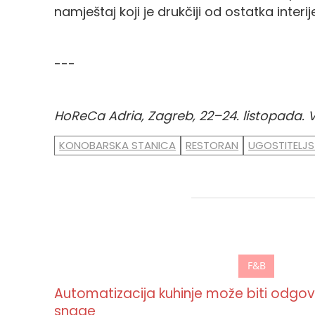
namještaj koji je drukčiji od ostatka inter
---
HoReCa Adria, Zagreb, 22–24. listopada. 
KONOBARSKA STANICA
RESTORAN
UGOSTITELJ
F&B
Automatizacija kuhinje može biti odgo
snage