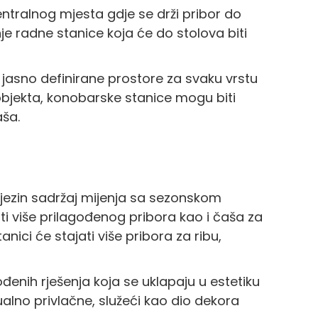
centralnog mjesta gdje se drži pribor do
je radne stanice koja će do stolova biti
jasno definirane prostore za svaku vrstu
 objekta, konobarske stanice mogu biti
aša.
 njezin sadržaj mijenja sa sezonskom
ti više prilagođenog pribora kao i čaša za
tanici će stajati više pribora za ribu,
ođenih rješenja koja se uklapaju u estetiku
alno privlačne, služeći kao dio dekora