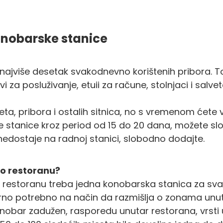
onobarske stanice
ajviše desetak svakodnevno korištenih pribora. To 
vi za posluživanje, etuii za račune, stolnjaci i salve
ta, pribora i ostalih sitnica, no s vremenom ćete v
 stanice kroz period od 15 do 20 dana, možete slob
dostaje na radnoj stanici, slobodno dodajte.
po restoranu?
u restoranu treba jedna konobarska stanica za svak
rno potrebno na način da razmišlja o zonama unuta
konobar zadužen, rasporedu unutar restorana, vrsti 