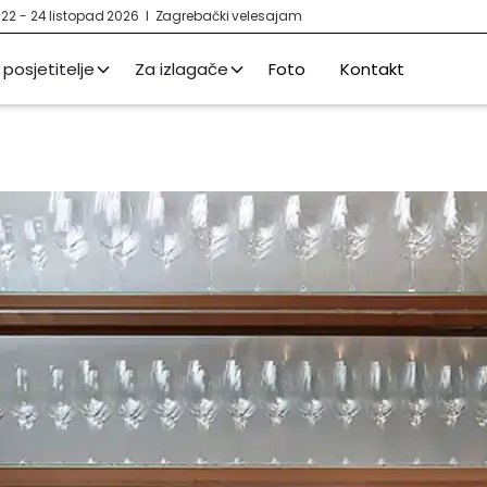
I 22 - 24 listopad 2026 I Zagrebački velesajam
 posjetitelje
Za izlagače
Foto
Kontakt