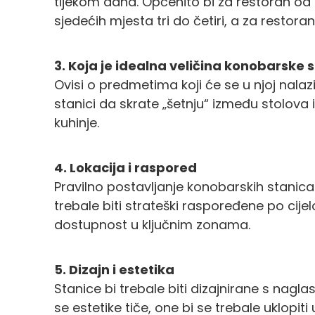
tijekom dana. Općenito bi za restoran od 
sjedećih mjesta tri do četiri, a za restor
3. Koja je idealna veličina konobarske 
Ovisi o predmetima koji će se u njoj nalazit
stanici da skrate „šetnju“ između stolova 
kuhinje.
4. Lokacija i raspored
Pravilno postavljanje konobarskih stanica
trebale biti strateški raspoređene po cije
dostupnost u ključnim zonama.
5. Dizajn i estetika
Stanice bi trebale biti dizajnirane s nagl
se estetike tiče, one bi se trebale uklopiti