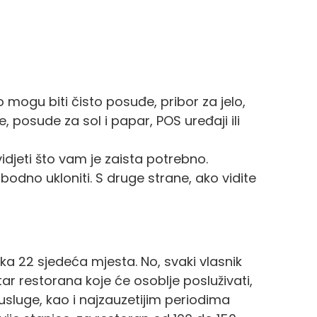
mogu biti čisto posuđe, pribor za jelo,
te, posude za sol i papar, POS uređaji ili
idjeti što vam je zaista potrebno.
odno ukloniti. S druge strane, ako vidite
a 22 sjedeća mjesta. No, svaki vlasnik
r restorana koje će osoblje posluživati,
usluge, kao i najzauzetijim periodima