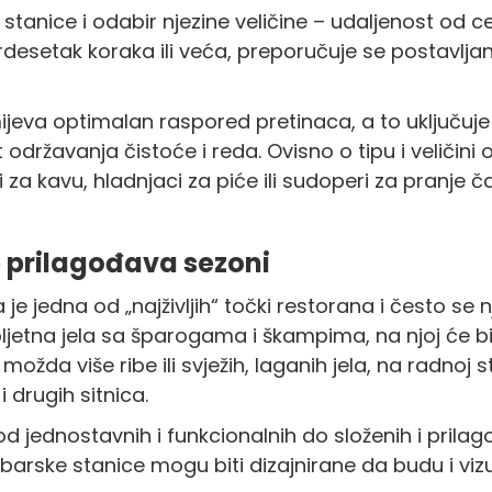
 stanice i odabir njezine veličine – udaljenost od 
trdesetak koraka ili veća, preporučuje se postavljan
eva optimalan raspored pretinaca, a to uključuje 
održavanja čistoće i reda. Ovisno o tipu i veličini
za kavu, hladnjaci za piće ili sudoperi za pranje č
e prilagođava sezoni
 je jedna od „najživljih“ točki restorana i često se
jetna jela sa šparogama i škampima, na njoj će bi
možda više ribe ili svježih, laganih jela, na radnoj s
 drugih sitnica.
d jednostavnih i funkcionalnih do složenih i prilag
barske stanice mogu biti dizajnirane da budu i vizu