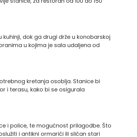
ije stanice, za restoran od 100 do 150
o u kuhinji, dok ga drugi drže u konobarskoj
storanima u kojima je sala udaljena od
otrebnog kretanja osoblja. Stanice bi
or i terasu, kako bi se osigurala
ice i police, te mogućnost prilagodbe. Što
žiti i antikni ormarići ili sličan stari