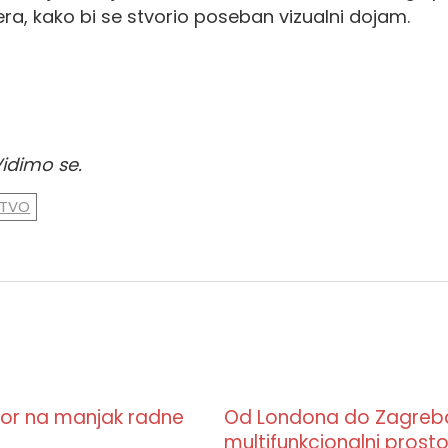
ijera, kako bi se stvorio poseban vizualni dojam.
Vidimo se.
STVO
vor na manjak radne
Od Londona do Zagreba:
multifunkcionalni prosto