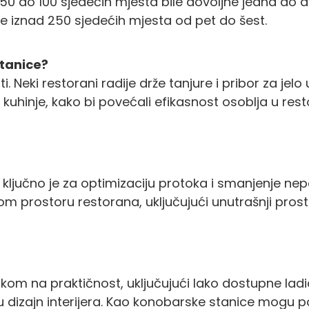
50 do 100 sjedećih mjesta bile dovoljne jedna do dv
ane iznad 250 sjedećih mjesta od pet do šest.
stanice?
i. Neki restorani radije drže tanjure i pribor za jel
i kuhinje, kako bi povećali efikasnost osoblja u re
 ključno je za optimizaciju protoka i smanjenje nep
lom prostoru restorana, uključujući unutrašnji prost
askom na praktičnost, uključujući lako dostupne lad
 u dizajn interijera. Kao konobarske stanice mogu poslu