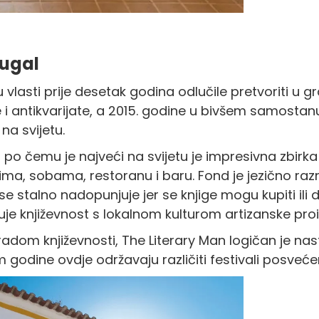
tugal
lasti prije desetak godina odlučile pretvoriti u gra
 i antikvarijate, a 2015. godine u bivšem samostanu
na svijetu.
po čemu je najveći na svijetu je impresivna zbirka 
a, sobama, restoranu i baru. Fond je jezično razno
 se stalno nadopunjuje jer se knjige mogu kupiti ili 
uje književnost s lokalnom kulturom artizanske pro
dom književnosti, The Literary Man logičan je nast
om godine ovdje održavaju različiti festivali posveć