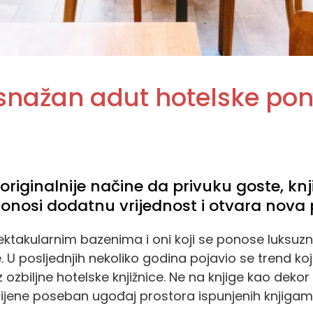
 snažan adut hotelske po
 originalnije načine da privuku goste, kn
nosi dodatnu vrijednost i otvara nova po
ektakularnim bazenima i oni koji se ponose luksuznim
 U posljednjih nekoliko godina pojavio se trend koji
 ozbiljne hotelske knjižnice. Ne na knjige kao deko
ji cijene poseban ugođaj prostora ispunjenih knjigam