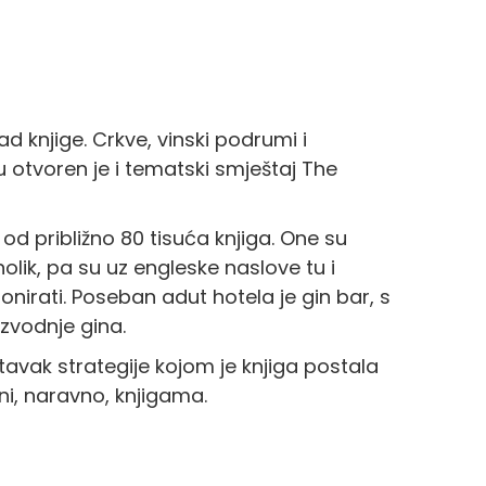
d knjige. Crkve, vinski podrumi i
 otvoren je i tematski smještaj The
od približno 80 tisuća knjiga. One su
lik, pa su uz engleske naslove tu i
donirati. Poseban adut hotela je gin bar, s
izvodnje gina.
avak strategije kojom je knjiga postala
eni, naravno, knjigama.