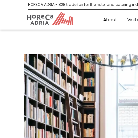
HORECA ADRIA - B2B trade fair for the hotel and catering indu
About
Visit