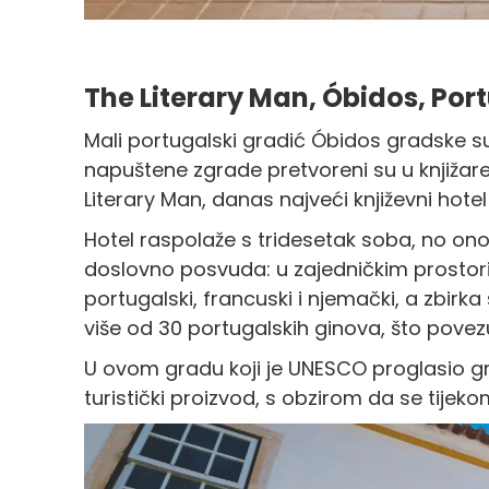
The Literary Man, Óbidos, Por
Mali portugalski gradić Óbidos gradske su v
napuštene zgrade pretvoreni su u knjižare
Literary Man, danas najveći književni hotel 
Hotel raspolaže s tridesetak soba, no ono 
doslovno posvuda: u zajedničkim prostorim
portugalski, francuski i njemački, a zbirka
više od 30 portugalskih ginova, što povez
U ovom gradu koji je UNESCO proglasio gra
turistički proizvod, s obzirom da se tijek