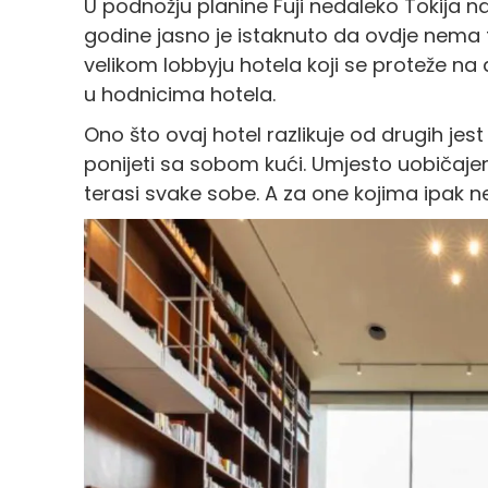
U podnožju planine Fuji nedaleko Tokija na
godine jasno je istaknuto da ovdje nema t
velikom lobbyju hotela koji se proteže na 
u hodnicima hotela.
Ono što ovaj hotel razlikuje od drugih jest
ponijeti sa sobom kući. Umjesto uobičajeni
terasi svake sobe. A za one kojima ipak 