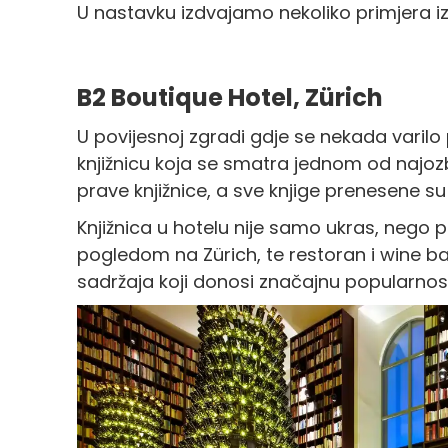
U nastavku izdvajamo nekoliko primjera iz 
B2 Boutique Hotel, Zürich
U povijesnoj zgradi gdje se nekada varilo p
knjižnicu koja se smatra jednom od najozbil
prave knjižnice, a sve knjige prenesene su
Knjižnica u hotelu nije samo ukras, nego p
pogledom na Zürich, te restoran i wine ba
sadržaja koji donosi značajnu popularno