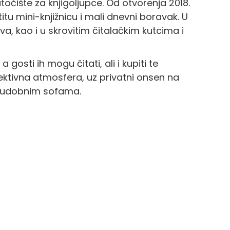
točište za knjigoljupce. Od otvorenja 2018.
tu mini-knjižnicu i mali dnevni boravak. U
a, kao i u skrovitim čitalačkim kutcima i
gosti ih mogu čitati, ali i kupiti te
spektivna atmosfera, uz privatni onsen na
 s udobnim sofama.