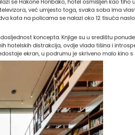
lazi se Hakone Honbako, hotel osmišljen kao tiho u
elevizora, već umjesto toga, svaka soba ima vlasti
dva kata na policama se nalazi oko 12 tisuća naslov
 dosljednost koncepta. Knjige su u središtu ponude a 
h hotelskih distrakcija, ovdje vlada tišina i intro
nedostaje ekran, u podrumu je skriveno malo kino