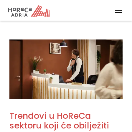
Trendovi u HoReCa
sektoru koji će obilježiti