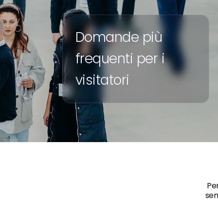
Domande più
frequenti per i
visitatori
Per
sem