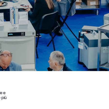
le e
 più